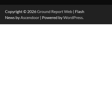
Copyright © 2026
Ground Report Web
| Flash
News by
Ascendoor
| Powered by
WordPress
.