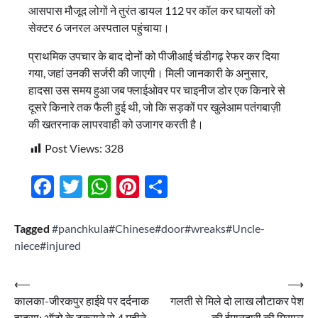
आसपास मौजूद लोगों ने तुरंत डायल 112 पर कॉल कर घायलों को
सेक्टर 6 जनरल अस्पताल पहुंचाया।
प्राथमिक उपचार के बाद दोनों को पीजीआई चंडीगढ़ रेफर कर दिया
गया, जहां उनकी सर्जरी की जाएगी। मिली जानकारी के अनुसार,
हादसा उस समय हुआ जब फ्लाईओवर पर चाइनीज डोर एक किनारे से
दूसरे किनारे तक फैली हुई थी, जो कि सड़कों पर खुलेआम पतंगबाज़ी
की खतरनाक लापरवाही को उजागर करती है।
Post Views:
328
Facebook
Twitter
WhatsApp
Pinterest
Share
Tagged
#panchkula#Chinese#door#wreaks#Uncle-
niece#injured
Post
⟵
⟶
कालका-जीरकपुर हाईवे पर दर्दनाक
गलती से मिले दो लाख लौटाकर पेश
navigation
हादसा: ऑटो के टकराने से 4 महीने
की ईमानदारी की मिसाल