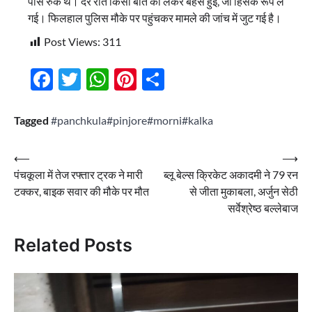
पास रुके थे। देर रात किसी बात को लेकर बहस हुई, जो हिंसक रूप ले
गई। फिलहाल पुलिस मौके पर पहुंचकर मामले की जांच में जुट गई है।
Post Views:
311
Facebook
Twitter
WhatsApp
Pinterest
Share
Tagged
#panchkula#pinjore#morni#kalka
Post
⟵
⟶
पंचकूला में तेज रफ्तार ट्रक ने मारी
ब्लू बेल्स क्रिकेट अकादमी ने 79 रन
navigation
टक्कर, बाइक सवार की मौके पर मौत
से जीता मुकाबला, अर्जुन सेठी
सर्वेश्रेष्ठ बल्लेबाज
Related Posts