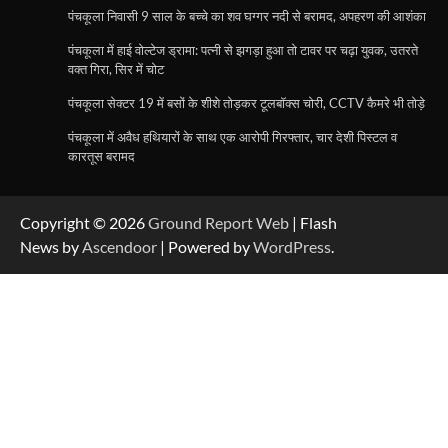
पंचकूला निवासी 9 साल के बच्चे का शव घग्गर नदी से बरामद, अपहरण की आशंका
पंचकूला में हाई वोल्टेज ड्रामा: पत्नी से झगड़ा हुआ तो टावर पर चढ़ा युवक, उतरते
वक्त गिरा, सिर में चोट
पंचकूला सेक्टर 19 में बसों के शीशे तोड़कर टूलबॉक्स चोरी, CCTV कैमरे भी तोड़े
पंचकूला में अवैध हथियारों के साथ एक आरोपी गिरफ्तार, चार देशी पिस्टल व
कारतूस बरामद
Copyright © 2026
Ground Report Web
| Flash
News by
Ascendoor
| Powered by
WordPress
.