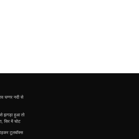
शव घग्गर नदी से
ी से झगड़ा हुआ तो
, सिर में चोट
तोड़कर टूलबॉक्स