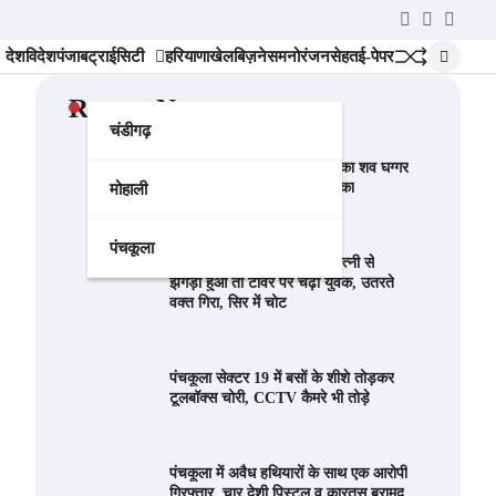
Twitter
YouTube
Instag
देश
विदेश
पंजाब
ट्राईसिटी
हरियाणा
खेल
बिज़नेस
मनोरंजन
सेहत
ई-पेपर
Recent News
चंडीगढ़
पंचकूला निवासी 9 साल के बच्चे का शव घग्गर
नदी से बरामद, अपहरण की आशंका
मोहाली
पंचकूला
पंचकूला में हाई वोल्टेज ड्रामा: पत्नी से
झगड़ा हुआ तो टावर पर चढ़ा युवक, उतरते
वक्त गिरा, सिर में चोट
पंचकूला सेक्टर 19 में बसों के शीशे तोड़कर
टूलबॉक्स चोरी, CCTV कैमरे भी तोड़े
पंचकूला में अवैध हथियारों के साथ एक आरोपी
गिरफ्तार, चार देशी पिस्टल व कारतूस बरामद