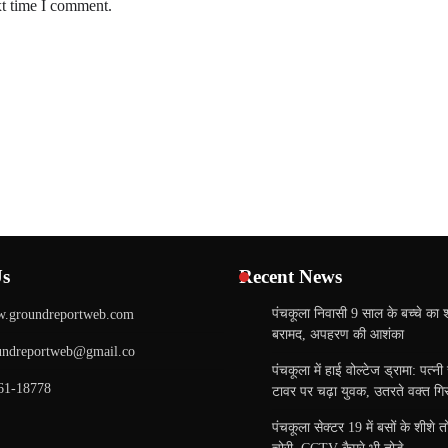
xt time I comment.
Us
Recent News
पंचकूला निवासी 9 साल के बच्चे का 
.groundreportweb.com
बरामद, अपहरण की आशंका
undreportweb@gmail.co
पंचकूला में हाई वोल्टेज ड्रामा: पत्न
61-18778
टावर पर चढ़ा युवक, उतरते वक्त गिरा
पंचकूला सेक्टर 19 में बसों के शीशे 