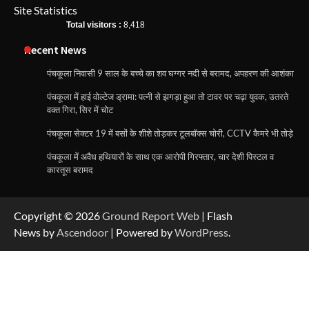
Site Statistics
Total visitors :
8,418
Recent News
पंचकूला निवासी 9 साल के बच्चे का शव घग्गर नदी से बरामद, अपहरण की आशंका
पंचकूला में हाई वोल्टेज ड्रामा: पत्नी से झगड़ा हुआ तो टावर पर चढ़ा युवक, उतरते
वक्त गिरा, सिर में चोट
पंचकूला सेक्टर 19 में बसों के शीशे तोड़कर टूलबॉक्स चोरी, CCTV कैमरे भी तोड़े
पंचकूला में अवैध हथियारों के साथ एक आरोपी गिरफ्तार, चार देशी पिस्टल व
कारतूस बरामद
Copyright © 2026
Ground Report Web
| Flash
News by
Ascendoor
| Powered by
WordPress
.