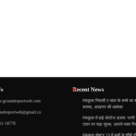
Us
Recent News
पंचकूला निवासी 9 साल के बच्चे का 
.groundreportweb.com
बरामद, अपहरण की आशंका
undreportweb@gmail.co
पंचकूला में हाई वोल्टेज ड्रामा: पत्न
61-18778
टावर पर चढ़ा युवक, उतरते वक्त गिरा
पंचकूला सेक्टर 19 में बसों के शीशे 