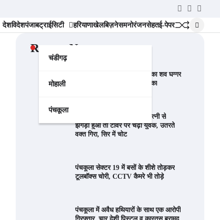
Twitter
YouTube
Instag
देश
विदेश
पंजाब
ट्राईसिटी
हरियाणा
खेल
बिज़नेस
मनोरंजन
सेहत
ई-पेपर
Recent News
चंडीगढ़
पंचकूला निवासी 9 साल के बच्चे का शव घग्गर
नदी से बरामद, अपहरण की आशंका
मोहाली
पंचकूला
पंचकूला में हाई वोल्टेज ड्रामा: पत्नी से
झगड़ा हुआ तो टावर पर चढ़ा युवक, उतरते
वक्त गिरा, सिर में चोट
पंचकूला सेक्टर 19 में बसों के शीशे तोड़कर
टूलबॉक्स चोरी, CCTV कैमरे भी तोड़े
पंचकूला में अवैध हथियारों के साथ एक आरोपी
गिरफ्तार, चार देशी पिस्टल व कारतूस बरामद